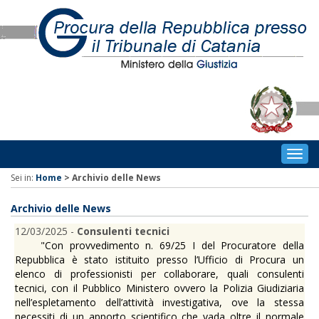
Togg
navig
Sei in:
Home
>
Archivio delle News
Archivio delle News
12/03/2025 -
Consulenti tecnici
"Con provvedimento n. 69/25 I del Procuratore della
Repubblica è stato istituito presso l’Ufficio di Procura un
elenco di professionisti per collaborare, quali consulenti
tecnici, con il Pubblico Ministero ovvero la Polizia Giudiziaria
nell’espletamento dell’attività investigativa, ove la stessa
necessiti di un apporto scientifico che vada oltre il normale