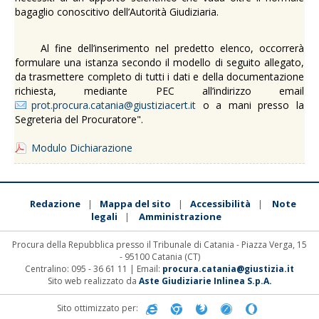
bagaglio conoscitivo dell’Autorità Giudiziaria.
Al fine dell’inserimento nel predetto elenco, occorrerà
formulare una istanza secondo il modello di seguito allegato,
da trasmettere completo di tutti i dati e della documentazione
richiesta, mediante PEC all’indirizzo email
prot.procura.catania@giustiziacert.it
o a mani presso la
Segreteria del Procuratore".
Modulo Dichiarazione
Redazione
Mappa del sito
Accessibilità
Note
|
|
|
legali
Amministrazione
|
Procura della Repubblica presso il Tribunale di Catania - Piazza Verga, 15
- 95100 Catania (CT)
Centralino: 095 - 36 61 11 | Email:
procura.catania@giustizia.it
Sito web realizzato da
Aste Giudiziarie Inlinea S.p.A.
Sito ottimizzato per: