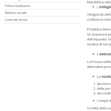
Repubblica utiliz
Polizia Giudiziaria
L'
indagi
Bilancio sociale
I Magistrati del
costituisca reat
Carta dei servizi
Il Pubblico Mini
Se acquisisce pr
dell'imputato. S
Giudice di non 
L'
esecuz
La Procura della
alternative prev
La
tutel
dei minor
delle pers
dei credi
Compiti d
Si tratta della 