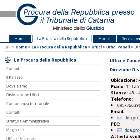
Home
La Procura della Repubblica
Moduli
Servizi pe
Sei in:
Home
>
La Procura della Repubblica
>
Uffici
>
Uffici Penali
>
Di
La Procura della Repubblica
Uffici e Cance
Compiti
Direzione Dis
Il Palazzo
Ubicazione:
P
Piano:
1° Lat
Dove siamo
Stanza:
45 - 
Dislocazione Uffici
Telefono:
Competenza territoriale
095/36639
Email:
Contatti
dda.pro
Struttura Amministrativa
PEC:
dda.pro
Magistrati
Attività svol
Uffici e Segreterie