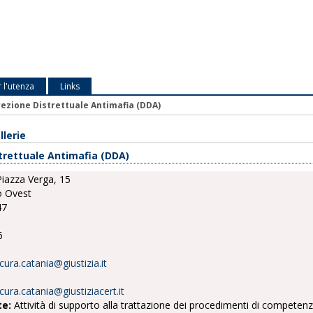
r l'utenza
Links
rezione Distrettuale Antimafia (DDA)
llerie
trettuale Antimafia (DDA)
iazza Verga, 15
o Ovest
47
6
cura.catania@giustizia.it
cura.catania@giustiziacert.it
te:
Attività di supporto alla trattazione dei procedimenti di competenz